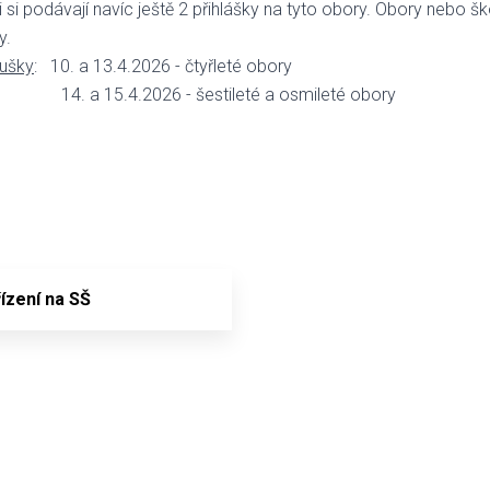
si podávají navíc ještě 2 přihlášky na tyto obory. Obory nebo ško
y.
oušky
: 10. a 13.4.2026 - čtyřleté obory
26 - šestileté a osmileté obory
řízení na SŠ