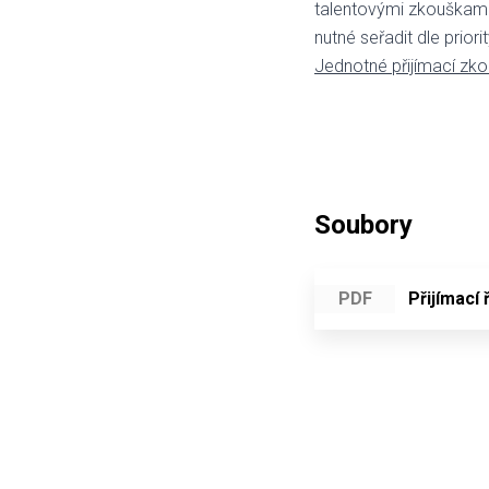
talentovými zkouškami 
nutné seřadit dle priorit
Jednotné přijímací zk
14. a 15.4.20
Soubory
PDF
Přijímací 