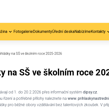
užina
Fotogalerie
Dokumenty
Úřední deska
Nabízíme
Kontakty
ihlášky na SŠ ve školním roce 2025-2026
ky na SŠ ve školním roce 2
ávají od 1. do 20.2.2026 přes informační systém
dipsy.cz.
u řízení a potřebné přílohy naleznete na
www. prihlaskynastredni
hlášky pro běžné obory vzdělávání bez talentových zkoušek. V př