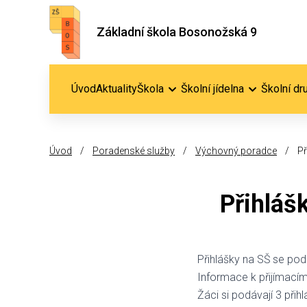
Základní škola Bosonožská 9
Úvod
Aktuality
Škola
Školní jídelna
Školní dr
Úvod
/
Poradenské služby
/
Výchovný poradce
/
Př
Přihláš
Přihlášky na SŠ se pod
Informace k přijímacím
Žáci si podávají 3 při