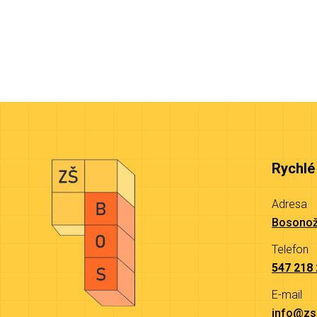
Rychlé
Adresa
Bosonož
Telefon
547 218
E-mail
info@zs