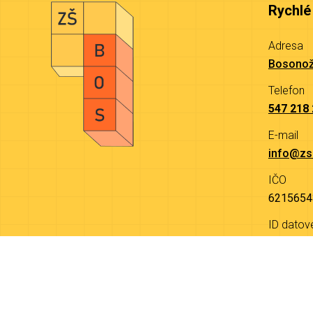
Rychlé
Adresa
Bosonož
Telefon
547 218
E-mail
info@zs
IČO
6215654
ID datov
9a4mjw