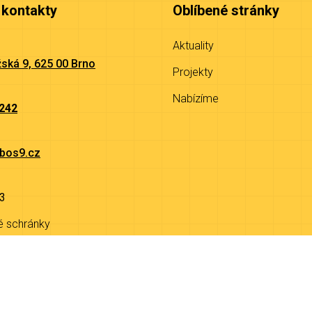
 kontakty
Oblíbené stránky
Aktuality
ská 9, 625 00 Brno
Projekty
Nabízíme
 242
bos9.cz
3
é schránky
9