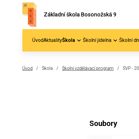
Základní škola Bosonožská 9
Úvod
Aktuality
Škola
Školní jídelna
Školní dr
Úvod
/
Škola
/
Školní vzdělávací program
/
ŠVP - 20
Soubory