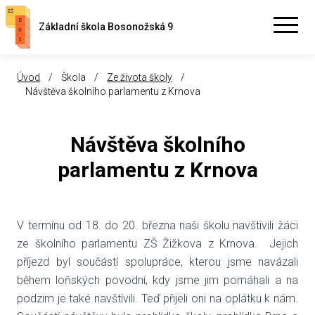
Základní škola Bosonožská 9
Úvod
/
Škola
/
Ze života školy
/
Návštěva školního parlamentu z Krnova
Návštěva školního
parlamentu z Krnova
V termínu od 18. do 20. března naši školu navštívili žáci
ze školního parlamentu ZŠ Žižkova z Krnova. Jejich
příjezd byl součástí spolupráce, kterou jsme navázali
během loňských povodní, kdy jsme jim pomáhali a na
podzim je také navštívili. Teď přijeli oni na oplátku k nám.