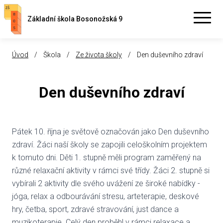
Základní škola Bosonožská 9
Úvod
/
Škola
/
Ze života školy
/
Den duševního zdraví
Den duševního zdraví
Pátek 10. října je světově označován jako Den duševního
zdraví. Žáci naší školy se zapojili celoškolním projektem
k tomuto dni. Děti 1. stupně měli program zaměřený na
různé relaxační aktivity v rámci své třídy. Žáci 2. stupně si
vybírali 2 aktivity dle svého uvážení ze široké nabídky -
jóga, relax a odbourávání stresu, arteterapie, deskové
hry, četba, sport, zdravé stravování, just dance a
muzikoterapie. Celý den proběhl v rámci relaxace a