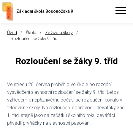
Základní škola Bosonožská 9
Úvod
/
Škola
/
Ze života školy
/
Rozloučení se žáky 9. tříd
Rozloučení se žáky 9. tříd
Ve středu 26. června proběhlo ve škole po rozdání
vysvědčení slavnostní rozloučení se žáky 9. tříd. Letos
vzhledem k nepříznivému počasí se rozloučení konalo v
tělocvičně školy. Na rozloučení doprovodili deváťáky žáci
1. tříd, stejně jako na začátku školního roku deváťáci
přivedli prvňáčky na slavnostní pasování.