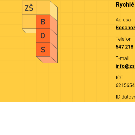
Rychlé
Adresa
Bosonož
Telefon
547 218
E-mail
info@zs
IČO
6215654
ID datov
9a4mjw