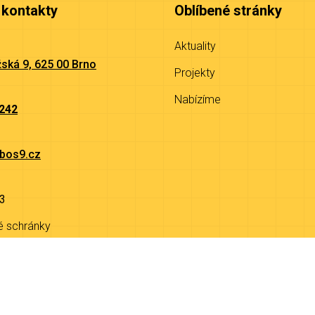
 kontakty
Oblíbené stránky
Aktuality
ská 9, 625 00 Brno
Projekty
Nabízíme
 242
bos9.cz
3
é schránky
9