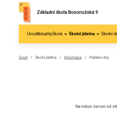
Základní škola Bosonožská 9
Úvod
Aktuality
Škola
Školní jídelna
Školní d
Úvod
/
Školní jídelna
/
Informace
/
Platební dny
Na měsíc červen od stř