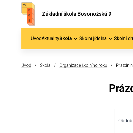
Základní škola Bosonožská 9
Úvod
Aktuality
Škola
Školní jídelna
Školní dr
Úvod
/
Škola
/
Organizace školního roku
/
Prázdnin
Práz
Období