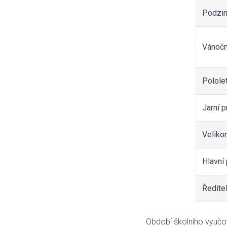
Podzim
Vánočn
Pololet
Jarní p
Veliko
Hlavní 
Ředite
Období školního vyučov