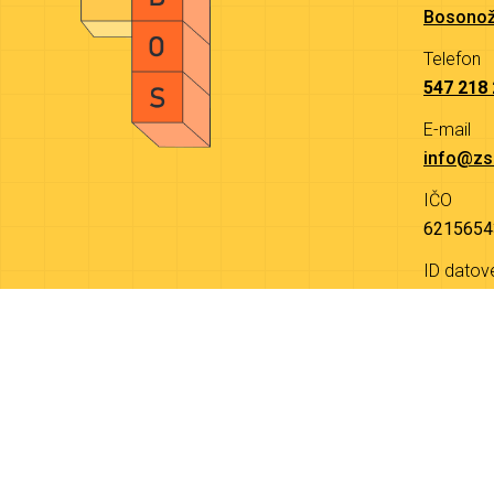
Bosonož
Telefon
547 218
E-mail
info@zs
IČO
6215654
ID datov
9a4mjw
© 2026 Základní škola Bosonožská 9