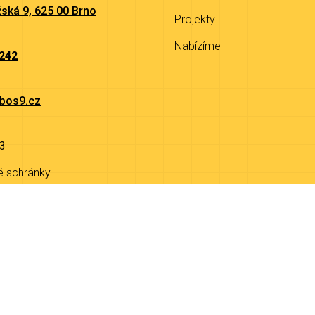
ská 9, 625 00 Brno
Projekty
Nabízíme
 242
bos9.cz
3
é schránky
9