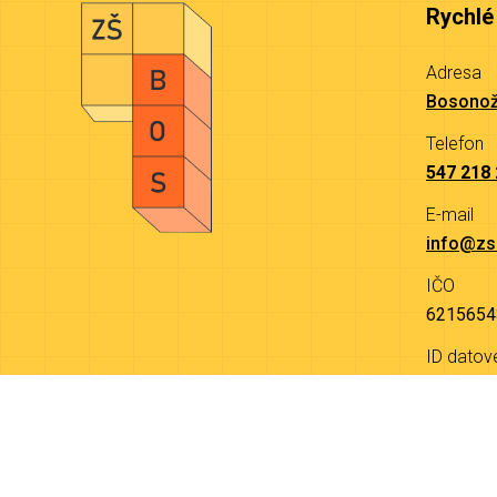
Rychlé
Adresa
Bosonož
Telefon
547 218
E-mail
info@zs
IČO
6215654
ID datov
9a4mjw