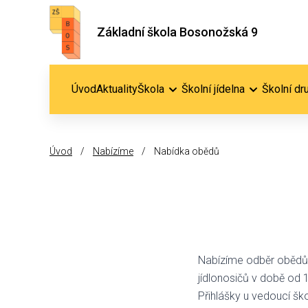
Základní škola Bosonožská 9
Úvod
Aktuality
Škola
Školní jídelna
Školní dr
Úvod
/
Nabízíme
/
Nabídka obědů
Nabízíme odběr obědů p
jídlonosičů v době od 
Přihlášky u vedoucí škol