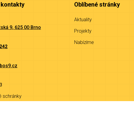
 kontakty
Oblíbené stránky
Aktuality
ská 9, 625 00 Brno
Projekty
Nabízíme
 242
bos9.cz
3
é schránky
9