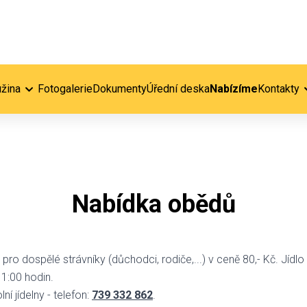
užina
Fotogalerie
Dokumenty
Úřední deska
Nabízíme
Kontakty
Nabídka obědů
ro dospělé strávníky (důchodci, rodiče,...) v ceně 80,- Kč. Jíd
11:00 hodin.
ní jídelny - telefon:
739 332 862
.