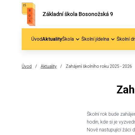
Základní škola Bosonožská 9
Úvod
Aktuality
Škola
Školní jídelna
Školní d
Úvod
/
Aktuality
/
Zahájení školního roku 2025 - 2026
Zah
Školní rok bude zaháj
hodin, kde si je vyzvedn
Nově nastupující žáci 