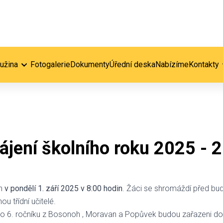
ružina
Fotogalerie
Dokumenty
Úřední deska
Nabízíme
Kontakty
ájení školního roku 2025 - 
en
v pondělí 1. září 2025 v 8:00 hodin
. Žáci se shromáždí před bu
ou třídní učitelé.
do 6. ročníku z Bosonoh , Moravan a Popůvek budou zařazeni do t