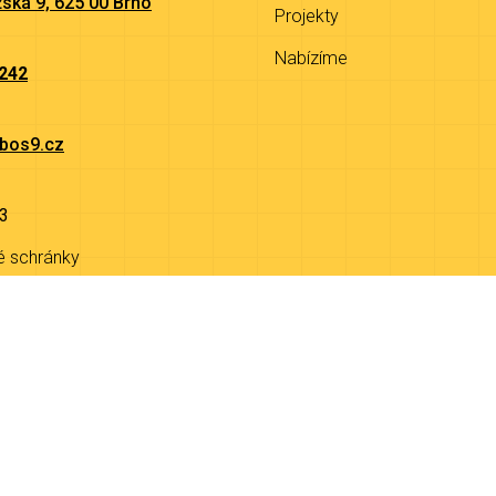
ská 9, 625 00 Brno
Projekty
Nabízíme
 242
bos9.cz
3
é schránky
9