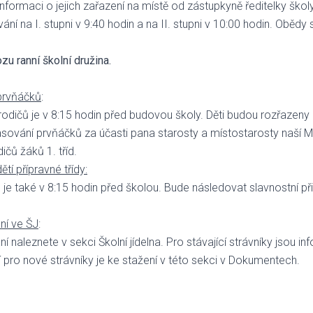
í informaci o jejich zařazení na místě od zástupkyně ředitelky školy
ní na I. stupni v 9:40 hodin a na II. stupni v 10:00 hodin. Obědy
zu ranní školní družina.
prvňáčků
:
rodičů je v 8:15 hodin před budovou školy. Děti budou rozřazeny d
sování prvňáčků za účasti pana starosty a místostarosty naší 
čů žáků 1. tříd.
tí přípravné třídy:
čů je také v 8:15 hodin před školou. Bude následovat slavnostní při
ní ve ŠJ
:
 naleznete v sekci Školní jídelna. Pro stávající strávníky jsou in
í pro nové strávníky je ke stažení v této sekci v Dokumentech.