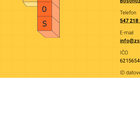
Bosonož
Telefon
547 218
E-mail
info@zs
IČO
6215654
ID datov
9a4mjw
© 2026 Základní škola Bosonožská 9