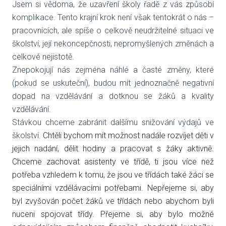
Jsem si vědoma, že uzavření školy řadě z vás způsobí
komplikace. Tento krajní krok není však tentokrát o nás –
pracovnících, ale spíše o celkově neudržitelné situaci ve
školství, její nekoncepčnosti, nepromyšlených změnách a
celkové nejistotě.
Znepokojují nás zejména náhlé a časté změny, které
(pokud se uskuteční), budou mít jednoznačně negativní
dopad na vzdělávání a dotknou se žáků a kvality
vzdělávání.
Stávkou chceme zabránit dalšímu snižování výdajů ve
školství.
Chtěli bychom mít možnost nadále rozvíjet děti v
jejich nadání, dělit hodiny a pracovat s žáky aktivně.
Chceme zachovat asistenty ve třídě, ti jsou více než
potřeba vzhledem k tomu, že jsou ve třídách také žáci se
speciálními vzdělávacími potřebami. Nepřejeme si, aby
byl zvyšován počet žáků ve třídách nebo abychom byli
nuceni spojovat třídy. Přejeme si, aby bylo možné