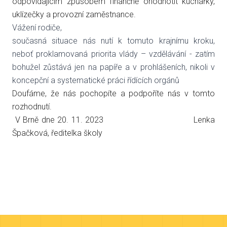
odpovídajícím způsobem finančně ohodnotit kuchařky,
uklízečky a provozní zaměstnance.
Vážení rodiče,
současná situace nás nutí k tomuto krajnímu kroku,
neboť proklamovaná priorita vlády – vzdělávání - zatím
bohužel zůstává jen na papíře a v prohlášeních, nikoli v
koncepční a systematické práci řídících orgánů
Doufáme, že nás pochopíte a podpoříte nás v tomto
rozhodnutí.
V Brně dne 20. 11. 2023 Lenka
Špačková, ředitelka školy