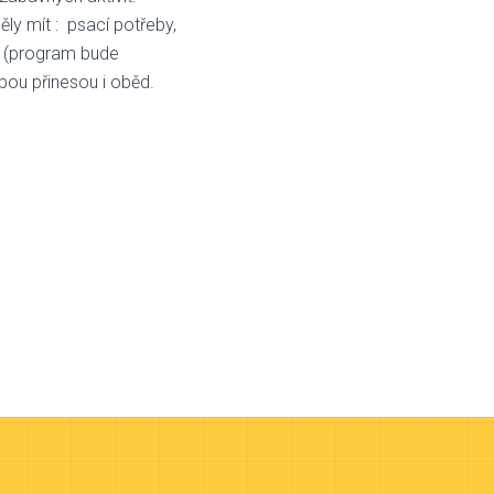
ly mít : psací potřeby,
ní (program bude
sebou přinesou i oběd.