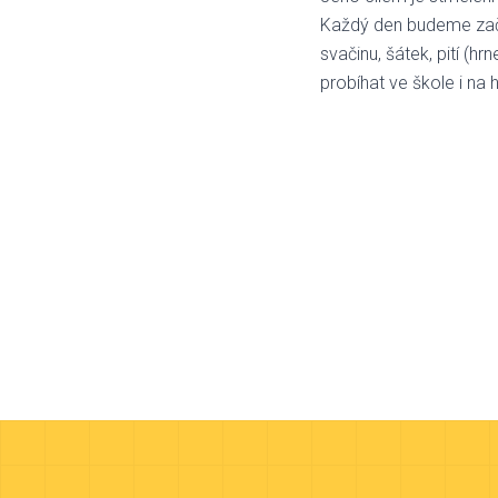
Každý den budeme začín
svačinu, šátek, pití (
probíhat ve škole i na h