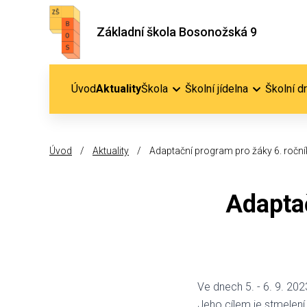
Základní škola Bosonožská 9
Úvod
Aktuality
Škola
Školní jídelna
Školní d
Úvod
/
Aktuality
/
Adaptační program pro žáky 6. ročník
Adaptač
Ve dnech 5. - 6. 9. 20
Jeho cílem je stmelení