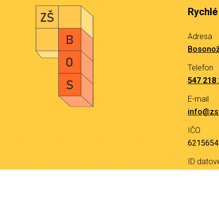
Rychlé
Adresa
Bosonož
Telefon
547 218
E-mail
info@zs
IČO
6215654
ID datov
9a4mjw