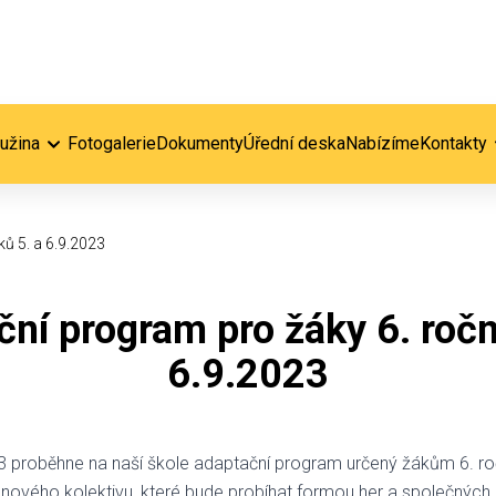
ružina
Fotogalerie
Dokumenty
Úřední deska
Nabízíme
Kontakty
ů 5. a 6.9.2023
ní program pro žáky 6. ročn
6.9.2023
23 proběhne na naší škole adaptační program určený žákům 6. ro
 nového kolektivu, které bude probíhat formou her a společných 