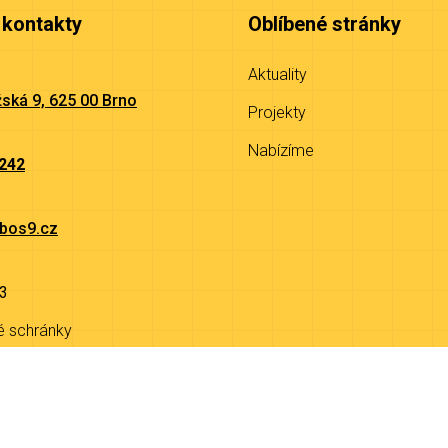
 kontakty
Oblíbené stránky
Aktuality
ská 9, 625 00 Brno
Projekty
Nabízíme
 242
bos9.cz
3
é schránky
9