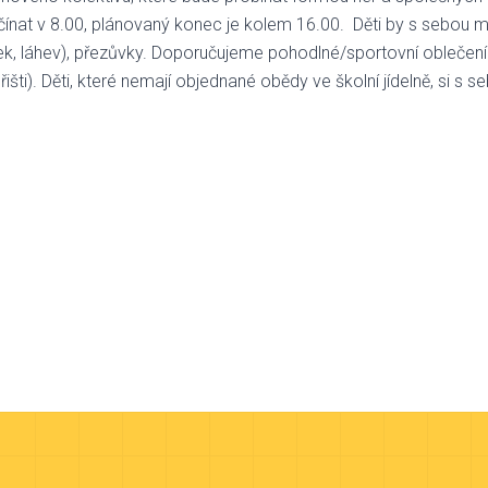
at v 8.00, plánovaný konec je kolem 16.00. Děti by s sebou mě
hrnek, láhev), přezůvky. Doporučujeme pohodlné/sportovní obleče
řišti). Děti, které nemají objednané obědy ve školní jídelně, si s 