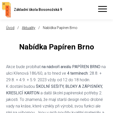
Základní škola Bosonožská 9
Úvod
/
Aktuality
/
Nabídka Papíren Brno
Nabídka Papíren Brno
Akce bude probíhat
na nádvoří areálu PAPÍREN BRNO
na
ulici Křenová 186/60, a to hned ve
4 termínech
: 28.8. +
29.8. + 4.9. + 5.9. 2023 vždy od 12 do 18 hodin.
K dostání budou
ŠKOLNÍ SEŠITY, BLOKY A ZÁPISNÍKY,
KRESLICÍ KARTON
a další školní papírenské potřeby 2.
jakosti. To znamená, že mají starší design nebo drobné
vady na kráse, které vznikly při výrobě, svou funkci ale
plní na výbornou. Jsou v nich použity kvalitní materiály a