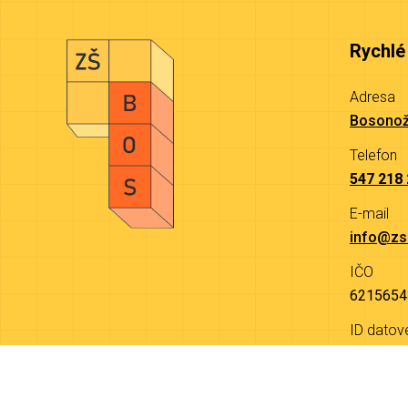
Rychlé
Adresa
Bosonož
Telefon
547 218
E-mail
info@zs
IČO
6215654
ID datov
9a4mjw