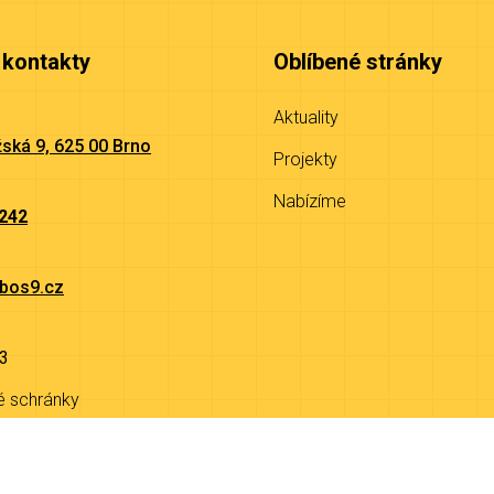
 kontakty
Oblíbené stránky
Aktuality
ská 9, 625 00 Brno
Projekty
Nabízíme
 242
bos9.cz
3
é schránky
9