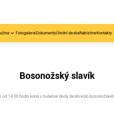
ružina
Fotogalerie
Dokumenty
Úřední deska
Nabízíme
Kontakty
Bosonožský slavík
e od 14.00 hodin koná v hudebně školy školní kolo bosonožskéh