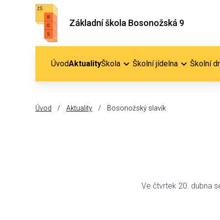
Základní škola Bosonožská 9
Úvod
Aktuality
Škola
Školní jídelna
Školní d
Úvod
/
Aktuality
/
Bosonožský slavík
Ve čtvrtek 20. dubna s